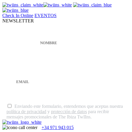
Check In Online
EVENTOS
NEWSLETTER
Enviando este formulario, entendemos que aceptas nuestra
política de privacidad
y
protección de datos
para recibir
mensajes promocionales de The Ibiza TwIIns.
+34 971 943 015