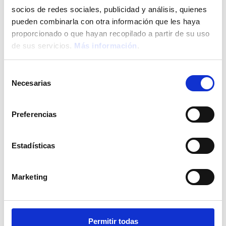
Contacto
socios de redes sociales, publicidad y análisis, quienes
pueden combinarla con otra información que les haya
Condiciones de Uso
Condiciones de reserva
proporcionado o que hayan recopilado a partir de su uso
Política de cookies
de sus servicios.
Más información
.
Política de privacidad
Únete a nuestro equipo
FAQ
Selección
Necesarias
de
Gestionar mi reserva
consentimiento
Preferencias
Reservar un traslado
2026 © The Ibiza TwIIns. All rights reserved
Estadísticas
Inicio
Marketing
Habitaciones
Eventos
The Upper Level
Gastronomía
Experiencias
Permitir todas
Noticias