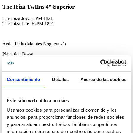
The Ibiza TwIIns 4* Superior
The Ibiza Joy: H-PM 1821
The Ibiza Life: H-PM 1891
Avda. Pedro Matutes Noguera s/n
Playa den Bossa
07800 - Ibiza - Islas Baleares
T.
971 302 158
Consentimiento
Detalles
Acerca de las cookies
hello@theibizatwiins.com
Hotel
Habitaciones
Este sitio web utiliza cookies
The Core
Usamos cookies para personalizar el contenido y los
Gastronomía
Todo incluido
anuncios, para proporcionar funciones de redes sociales
Experiencias
y para analizar nuestro tráfico. También compartimos
Noticias
información sobre su uso de nuestro sitio con nuestros
Galería