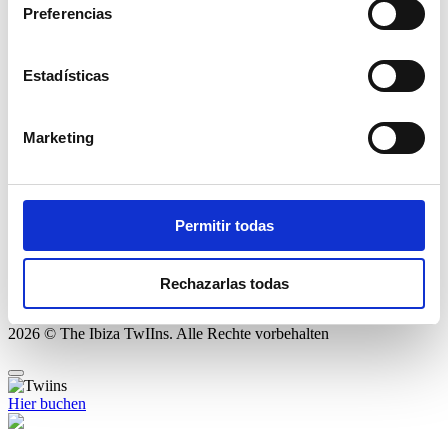
All Inclusive
Preferencias
Erlebnisse
Nachrichten
Galerie
Estadísticas
Kontakt
Nutzungsbedingungen
Buchungs Und Stornierungsbedingungen
Marketing
Cookies-Richtlinie
Datenschutzpolitik
Trete Unserem Team Bei
FAQ
Permitir todas
Meine Buchung verwalten
Rechazarlas todas
Einen Transfer buchen
2026 © The Ibiza TwIIns. Alle Rechte vorbehalten
Hier buchen