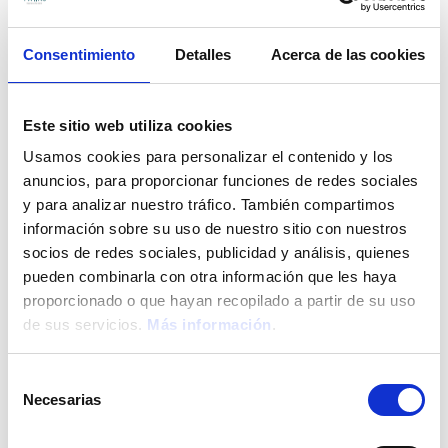
+34 971 943 015
Consentimiento
Detalles
Acerca de las cookies
The Ibiza TwIIns 4* Superior
Este sitio web utiliza cookies
The Ibiza Joy: H-PM 1821
The Ibiza Life: H-PM 1891
Usamos cookies para personalizar el contenido y los
anuncios, para proporcionar funciones de redes sociales
y para analizar nuestro tráfico. También compartimos
Avda. Pedro Matutes Noguera s/n
información sobre su uso de nuestro sitio con nuestros
Playa den Bossa
socios de redes sociales, publicidad y análisis, quienes
pueden combinarla con otra información que les haya
07800 - Ibiza - Islas Baleares
proporcionado o que hayan recopilado a partir de su uso
T.
971 302 158
de sus servicios.
Más información
.
hello@theibizatwiins.com
Selección
Hotel
Necesarias
Zimmer
de
The Core
consentimiento
Gastronomie