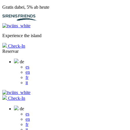
Gratis dabei, 5% ab heute
Experience the island
Check-In
Reservar
de
es
en
fr
it
Check-In
de
es
en
fr
it