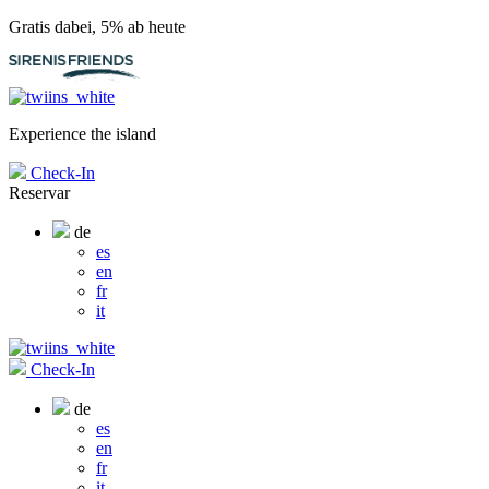
Gratis dabei, 5% ab heute
Experience the island
Check-In
Reservar
de
es
en
fr
it
Check-In
de
es
en
fr
it