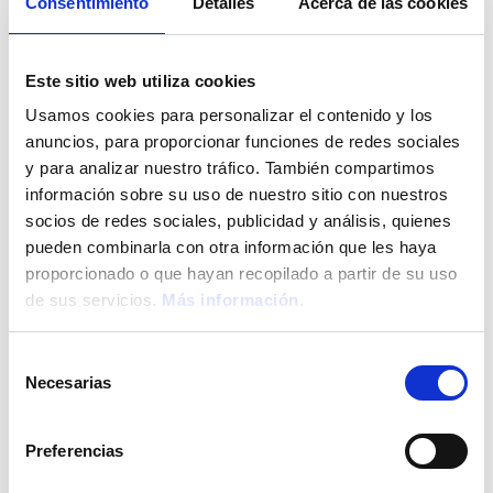
esperienze
Consentimiento
Detalles
Acerca de las cookies
Este sitio web utiliza cookies
Usamos cookies para personalizar el contenido y los
anuncios, para proporcionar funciones de redes sociales
y para analizar nuestro tráfico. También compartimos
NEWSLETTER
información sobre su uso de nuestro sitio con nuestros
socios de redes sociales, publicidad y análisis, quienes
pueden combinarla con otra información que les haya
proporcionado o que hayan recopilado a partir de su uso
de sus servicios.
Más información
.
Inviando questo modulo, accetti la nostra informativa sulla
privacy
e la
protezione dei dati
per ricevere messaggi promozionali
Selección
da The Ibiza TwIIns.
Necesarias
de
consentimiento
+34 971 943 015
Preferencias
The Ibiza TwIIns 4* Superior