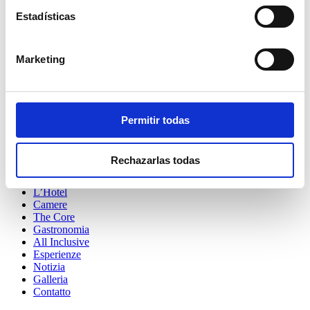
The Ibiza Joy: H-PM 1821
Estadísticas
The Ibiza Life: H-PM 1891
Marketing
Avda. Pedro Matutes Noguera s/n
Playa den Bossa
Permitir todas
07800 - Ibiza - Islas Baleares
T.
971 302 158
Rechazarlas todas
hello@theibizatwiins.com
L’Hotel
Camere
The Core
Gastronomia
All Inclusive
Esperienze
Notizia
Galleria
Contatto