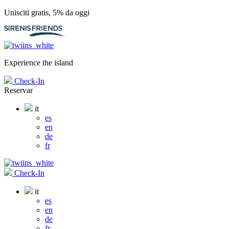
Unisciti gratis, 5% da oggi
Experience the island
Check-In
Reservar
it
es
en
de
fr
Check-In
it
es
en
de
fr