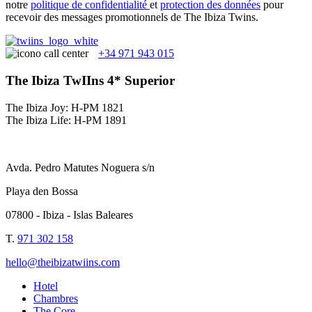
notre
politique de confidentialité
et
protection des données
pour
recevoir des messages promotionnels de The Ibiza Twins.
+34 971 943 015
The Ibiza TwIIns 4* Superior
The Ibiza Joy: H-PM 1821
The Ibiza Life: H-PM 1891
Avda. Pedro Matutes Noguera s/n
Playa den Bossa
07800 - Ibiza - Islas Baleares
T.
971 302 158
hello@theibizatwiins.com
Hotel
Chambres
The Core