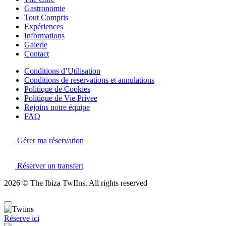
Gastronomie
Tout Compris
Expériences
Informations
Galerie
Contact
Conditions d’Utilisation
Conditions de reservations et annulations
Politique de Cookies
Politique de Vie Privee
Rejoins notre équipe
FAQ
Gérer ma réservation
Réserver un transfert
2026 © The Ibiza TwIIns. All rights reserved
Réserve ici