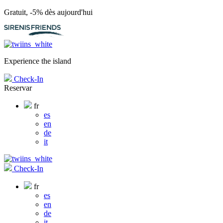
Gratuit, -5% dès aujourd'hui
Experience the island
Check-In
Reservar
fr
es
en
de
it
Check-In
fr
es
en
de
it